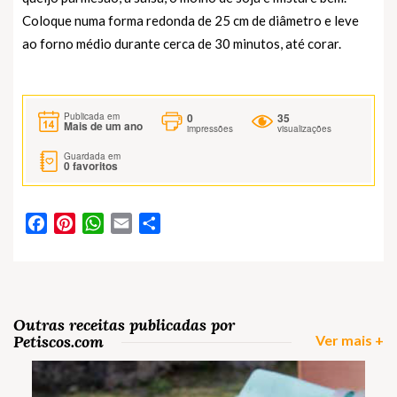
Coloque numa forma redonda de 25 cm de diâmetro e leve
ao forno médio durante cerca de 30 minutos, até corar.
0
35
Publicada em
Mais de um ano
impressões
visualizações
Guardada em
0
favoritos
Facebook
Pinterest
WhatsApp
Email
Partilhar
Outras receitas publicadas por
Petiscos.com
Ver mais +