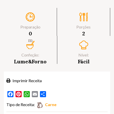
Preparação
Porções
0
2
m
Confeção:
Nível:
Lume&Forno
Fácil
Imprimir Receita
Facebook
Pinterest
WhatsApp
Email
Partilhar
Tipo de Receita:
Carne