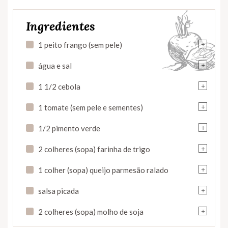
Ingredientes
+
1 peito frango (sem pele)
+
água e sal
+
1 1/2 cebola
+
1 tomate (sem pele e sementes)
+
1/2 pimento verde
+
2 colheres (sopa) farinha de trigo
+
1 colher (sopa) queijo parmesão ralado
+
salsa picada
+
2 colheres (sopa) molho de soja