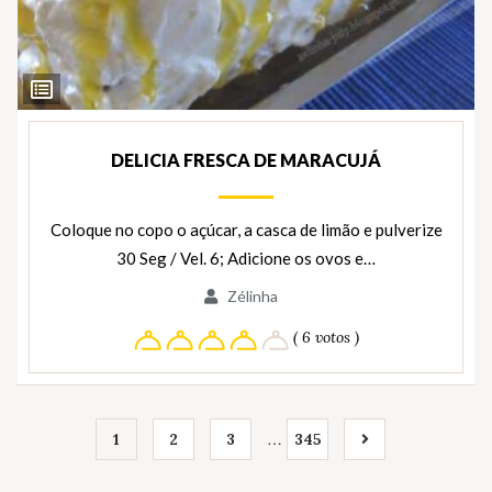
Ver
Ingredientes
DELICIA FRESCA DE MARACUJÁ
Coloque no copo o açúcar, a casca de limão e pulverize
30 Seg / Vel. 6; Adicione os ovos e…
Zélinha
( 6 votos )
…
1
2
3
345