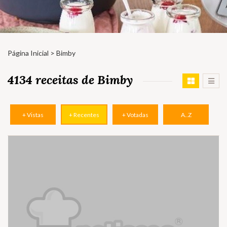
Página Inicial
> Bimby
4134 receitas de Bimby
+ Vistas
+ Recentes
+ Votadas
A..Z