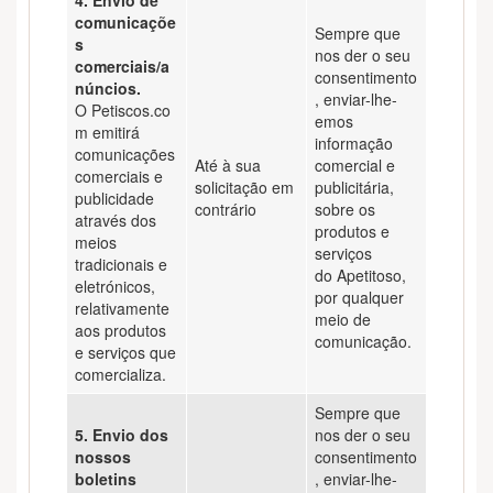
4. Envio de
comunicaçõe
Sempre que
s
nos der o seu
comerciais/a
consentimento
núncios.
, enviar-lhe-
O Petiscos.co
emos
m emitirá
informação
comunicações
Até à sua
comercial e
comerciais e
solicitação em
publicitária,
publicidade
contrário
sobre os
através dos
produtos e
meios
serviços
tradicionais e
do Apetitoso,
eletrónicos,
por qualquer
relativamente
meio de
aos produtos
comunicação.
e serviços que
comercializa.
Sempre que
5. Envio dos
nos der o seu
nossos
consentimento
boletins
, enviar-lhe-