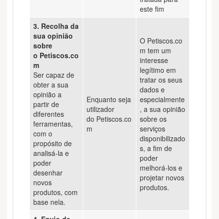
este fim
3. Recolha da
sua opinião
O Petiscos.co
sobre
m tem um
o Petiscos.co
interesse
m
legítimo em
Ser capaz de
tratar os seus
obter a sua
dados e
opinião a
Enquanto seja
especialmente
partir de
utilizador
, a sua opinião
diferentes
do Petiscos.co
sobre os
ferramentas,
m
serviços
com o
disponibilizado
propósito de
s, a fim de
analisá-la e
poder
poder
melhorá-los e
desenhar
projetar novos
novos
produtos.
produtos, com
base nela.