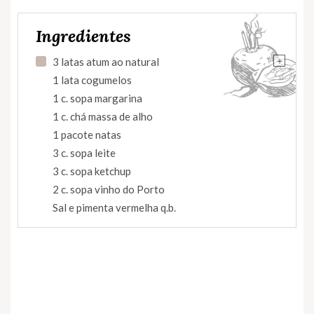
Ingredientes
+
3 latas atum ao natural
1 lata cogumelos
1 c. sopa margarina
1 c. chá massa de alho
1 pacote natas
3 c. sopa leite
3 c. sopa ketchup
2 c. sopa vinho do Porto
Sal e pimenta vermelha q.b.