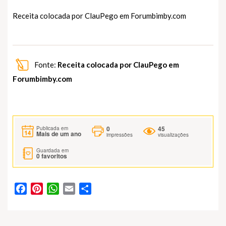
Receita colocada por ClauPego em
Forumbimby.com
Fonte:
Receita colocada por ClauPego em
Forumbimby.com
0
45
Publicada em
Mais de um ano
impressões
visualizações
Guardada em
0
favoritos
Facebook
Pinterest
WhatsApp
Email
Partilhar