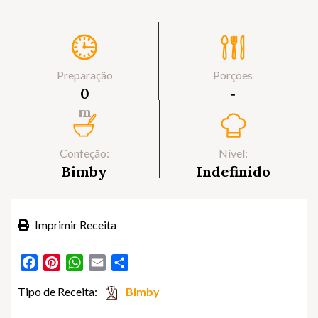
Preparação
Porções
0
‐
m
Confeção:
Nível:
Bimby
Indefinido
Imprimir Receita
Facebook
Pinterest
WhatsApp
Email
Partilhar
Tipo de Receita:
Bimby