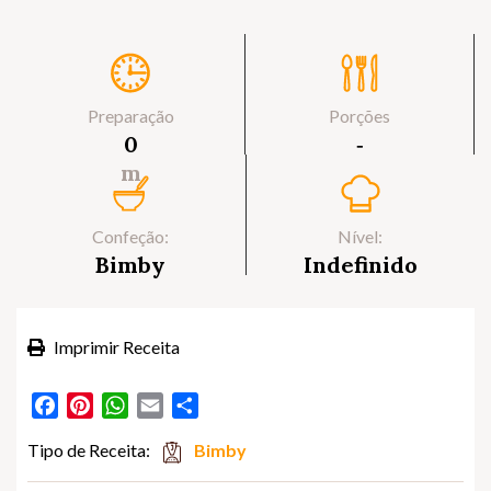
Preparação
Porções
0
‐
m
Confeção:
Nível:
Bimby
Indefinido
Imprimir Receita
Facebook
Pinterest
WhatsApp
Email
Partilhar
Tipo de Receita:
Bimby