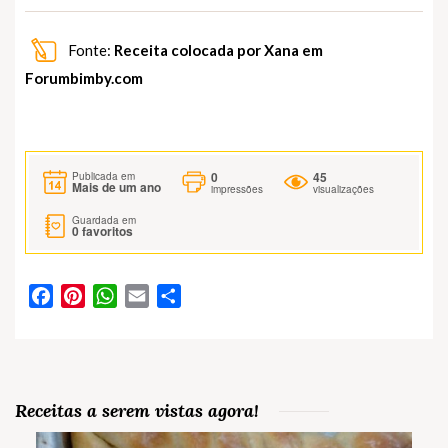
Fonte:
Receita colocada por Xana em
Forumbimby.com
0
45
Publicada em
Mais de um ano
impressões
visualizações
Guardada em
0
favoritos
Facebook
Pinterest
WhatsApp
Email
Partilhar
Receitas a serem vistas agora!