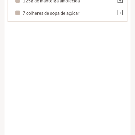
125g de manteiga amolecida
+
7 colheres de sopa de açúcar