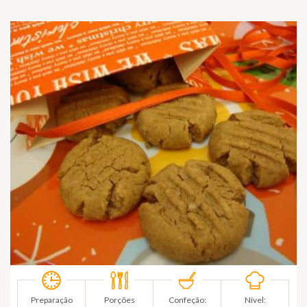
Preparação
Porções
Confeção:
Nível: