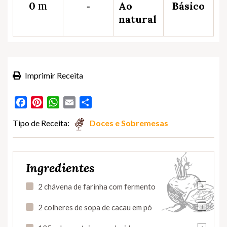
m
0
‐
Ao
Básico
natural
Imprimir Receita
Facebook
Pinterest
WhatsApp
Email
Partilhar
Tipo de Receita:
Doces e Sobremesas
Ingredientes
+
2 chávena de farinha com fermento
+
2 colheres de sopa de cacau em pó
+