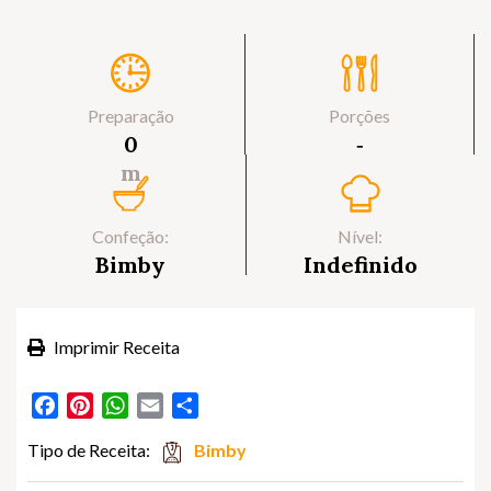
Preparação
Porções
0
‐
m
Confeção:
Nível:
Bimby
Indefinido
Imprimir Receita
Facebook
Pinterest
WhatsApp
Email
Partilhar
Tipo de Receita:
Bimby