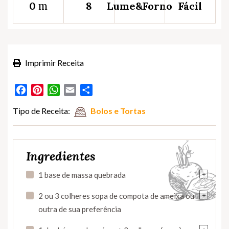
m
0
8
Lume&Forno
Fácil
Imprimir Receita
Facebook
Pinterest
WhatsApp
Email
Partilhar
Tipo de Receita:
Bolos e Tortas
Ingredientes
+
1 base de massa quebrada
+
2 ou 3 colheres sopa de compota de ameixa ou
outra de sua preferência
+