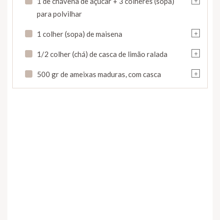
1 de chávena de açúcar + 3 colheres (sopa)
para polvilhar
+
1 colher (sopa) de maisena
+
1/2 colher (chá) de casca de limão ralada
+
500 gr de ameixas maduras, com casca