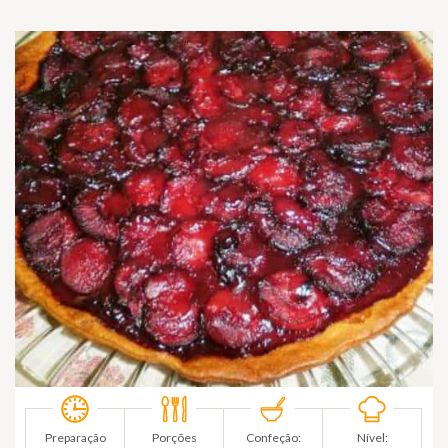
Preparação
Porções
Confeção:
Nível: