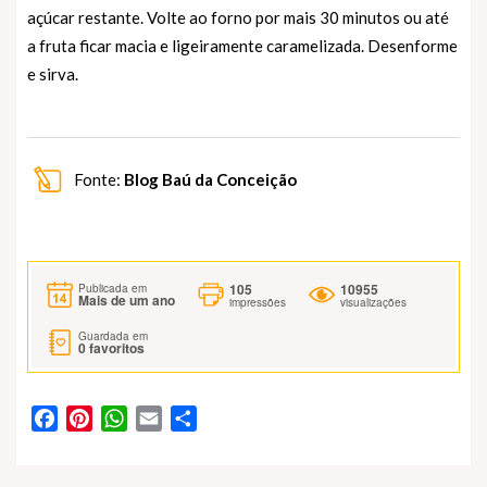
açúcar restante. Volte ao forno por mais 30 minutos ou até
a fruta ficar macia e ligeiramente caramelizada. Desenforme
e sirva.
Fonte:
Blog Baú da Conceição
105
10955
Publicada em
Mais de um ano
impressões
visualizações
Guardada em
0
favoritos
Facebook
Pinterest
WhatsApp
Email
Partilhar