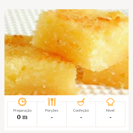
Preparação
Porções
Confeção:
Nível:
m
0
‐
‐
‐