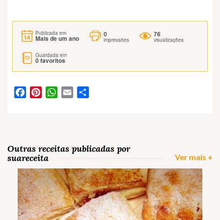
0
76
Publicada em
Mais de um ano
impressões
visualizações
Guardada em
0
favoritos
Facebook
Pinterest
WhatsApp
Email
Partilhar
Outras receitas publicadas por
suareceita
Ver mais +