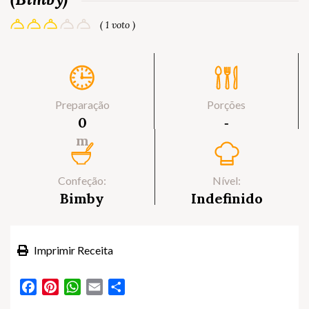
( 1 voto )
Preparação
Porções
0
‐
m
Confeção:
Nível:
Bimby
Indefinido
Imprimir Receita
Facebook
Pinterest
WhatsApp
Email
Partilhar