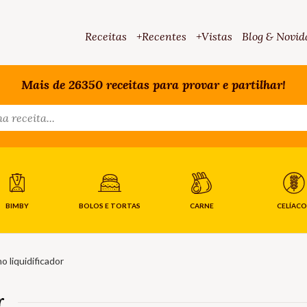
Receitas
+Recentes
+Vistas
Blog & Novid
Mais de 26350 receitas para provar e partilhar!
BIMBY
BOLOS E TORTAS
CARNE
CELÍACO
o liquidificador
r