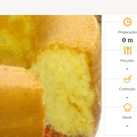
Preparação
m
0
Porções
‐
Confeção:
‐
Nível:
‐