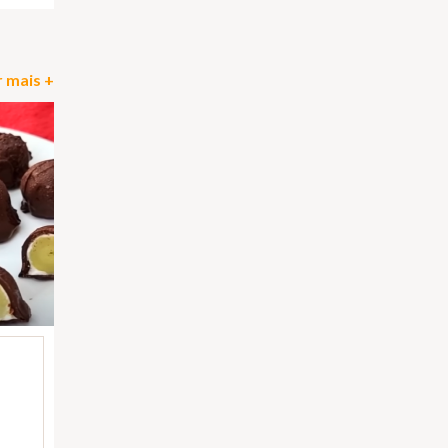
 mais +