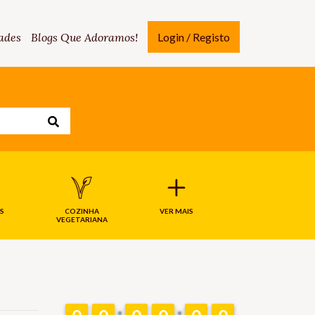
ades
Blogs Que Adoramos!
Login / Registo
S
COZINHA
VER MAIS
VEGETARIANA