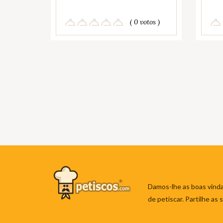
( 0 votos )
Damos-lhe as boas vinda
de petiscar. Partilhe as