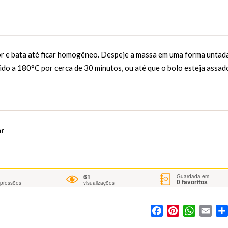
dor e bata até ficar homogêneo. Despeje a massa em uma forma untad
do a 180°C por cerca de 30 minutos, ou até que o bolo esteja assad
or
61
Guardada em
0
favoritos
mpressões
visualizações
Facebook
Pinterest
WhatsA
Ema