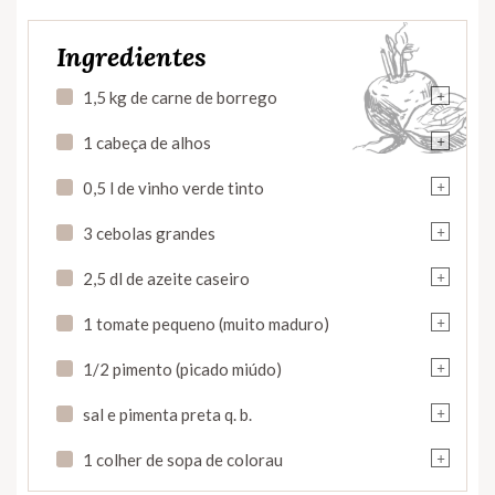
Ingredientes
+
1,5 kg de carne de borrego
+
1 cabeça de alhos
+
0,5 l de vinho verde tinto
+
3 cebolas grandes
+
2,5 dl de azeite caseiro
+
1 tomate pequeno (muito maduro)
+
1/2 pimento (picado miúdo)
+
sal e pimenta preta q. b.
+
1 colher de sopa de colorau