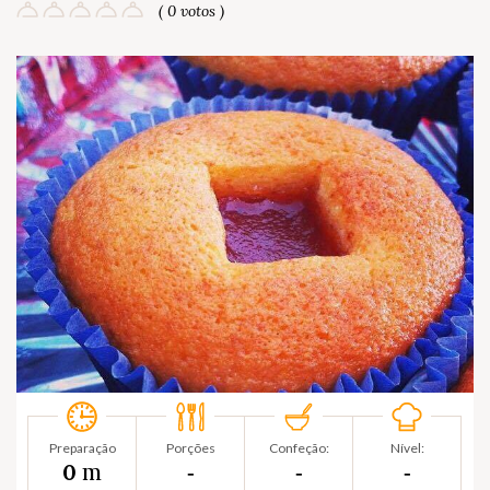
( 0 votos )
Preparação
Porções
Confeção:
Nível:
m
0
‐
‐
‐