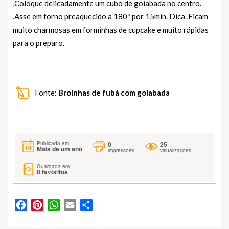
,Coloque delicadamente um cubo de goiabada no centro.
,Asse em forno preaquecido a 180º por 15min. Dica ,Ficam
muito charmosas em forminhas de cupcake e muito rápidas
para o preparo.
Fonte:
Broinhas de fubá com goiabada
0
25
Publicada em
Mais de um ano
impressões
visualizações
Guardada em
0
favoritos
Facebook
Pinterest
WhatsApp
Email
Partilhar