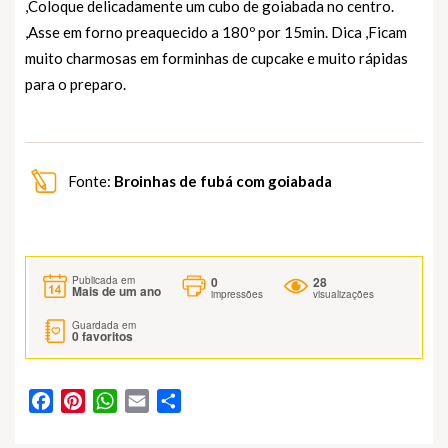
,Coloque delicadamente um cubo de goiabada no centro.
,Asse em forno preaquecido a 180º por 15min. Dica ,Ficam
muito charmosas em forminhas de cupcake e muito rápidas
para o preparo.
Fonte:
Broinhas de fubá com goiabada
0
28
Publicada em
Mais de um ano
impressões
visualizações
Guardada em
0
favoritos
Facebook
Pinterest
WhatsApp
Email
Partilhar