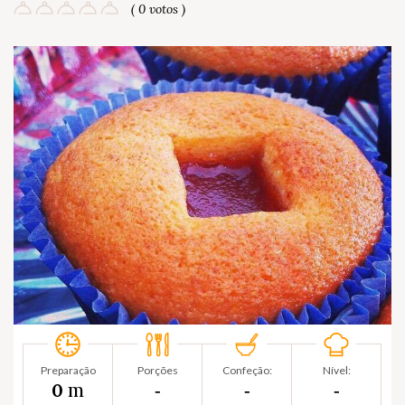
( 0 votos )
Preparação
Porções
Confeção:
Nível:
m
0
‐
‐
‐