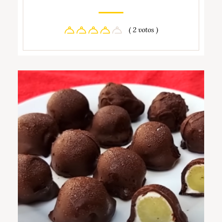
( 2 votos )