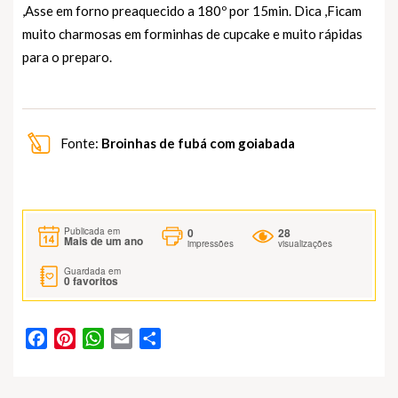
,Asse em forno preaquecido a 180º por 15min. Dica ,Ficam
muito charmosas em forminhas de cupcake e muito rápidas
para o preparo.
Fonte:
Broinhas de fubá com goiabada
0
28
Publicada em
Mais de um ano
impressões
visualizações
Guardada em
0
favoritos
Facebook
Pinterest
WhatsApp
Email
Partilhar