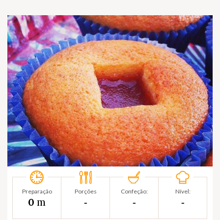
Preparação
Porções
Confeção:
Nível:
m
0
‐
‐
‐