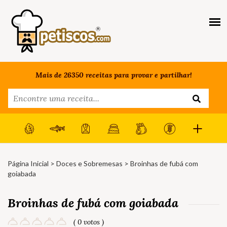
Mais de 26350 receitas para provar e partilhar!
Página Inicial
>
Doces e Sobremesas
> Broinhas de fubá com
goiabada
Broinhas de fubá com goiabada
( 0 votos )