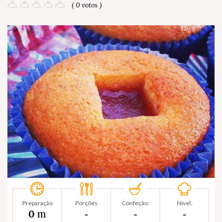
( 0 votos )
Preparação
Porções
Confeção:
Nível:
m
0
‐
‐
‐