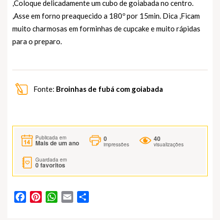
,Coloque delicadamente um cubo de goiabada no centro.
,Asse em forno preaquecido a 180º por 15min. Dica ,Ficam
muito charmosas em forminhas de cupcake e muito rápidas
para o preparo.
Fonte:
Broinhas de fubá com goiabada
0
40
Publicada em
Mais de um ano
impressões
visualizações
Guardada em
0
favoritos
Facebook
Pinterest
WhatsApp
Email
Partilhar