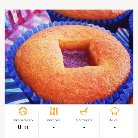
Preparação
Porções
Confeção:
Nível:
m
0
‐
‐
‐