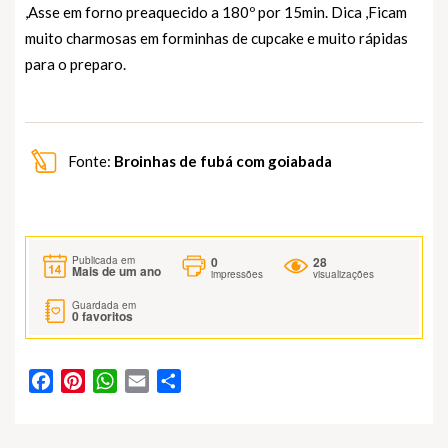
,Asse em forno preaquecido a 180º por 15min. Dica ,Ficam
muito charmosas em forminhas de cupcake e muito rápidas
para o preparo.
Fonte:
Broinhas de fubá com goiabada
0
28
Publicada em
Mais de um ano
impressões
visualizações
Guardada em
0
favoritos
Facebook
Pinterest
WhatsApp
Email
Partilhar