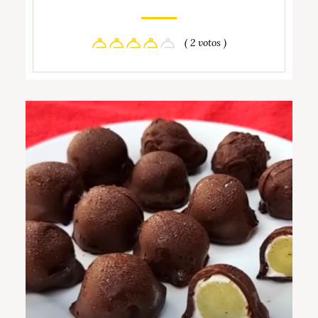
( 2 votos )