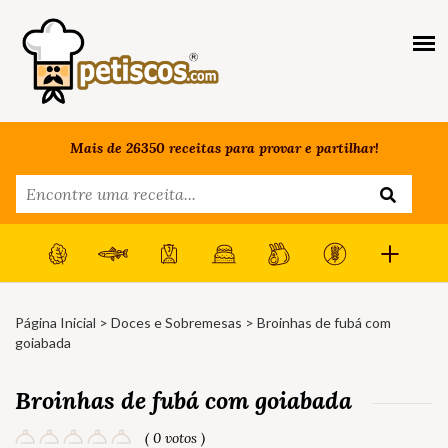
Mais de 26350 receitas para provar e partilhar!
Página Inicial
>
Doces e Sobremesas
> Broinhas de fubá com
goiabada
Broinhas de fubá com goiabada
( 0 votos )