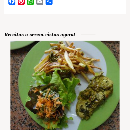
Facebook
Pinterest
WhatsApp
Email
Partilhar
Receitas a serem vistas agora!