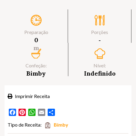
Preparação
Porções
0
‐
m
Confeção:
Nível:
Bimby
Indefinido
Imprimir Receita
Facebook
Pinterest
WhatsApp
Email
Partilhar
Tipo de Receita:
Bimby