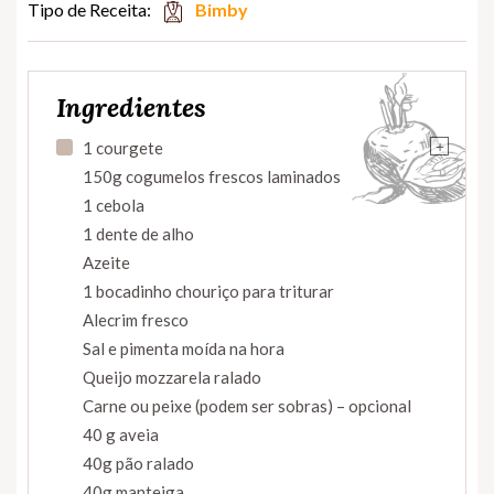
Tipo de Receita:
Bimby
Ingredientes
+
1 courgete
150g cogumelos frescos laminados
1 cebola
1 dente de alho
Azeite
1 bocadinho chouriço para triturar
Alecrim fresco
Sal e pimenta moída na hora
Queijo mozzarela ralado
Carne ou peixe (podem ser sobras) – opcional
40 g aveia
40g pão ralado
40g manteiga