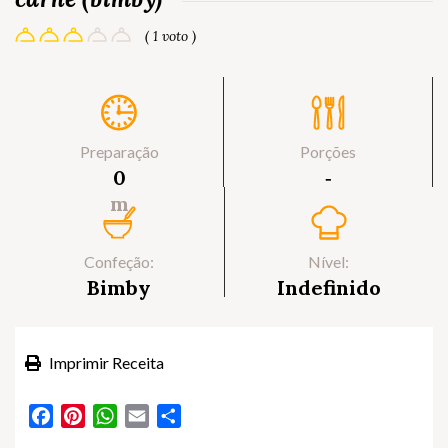
( 1 voto )
Preparação
Porções
0
‐
m
Confeção:
Nível:
Bimby
Indefinido
Imprimir Receita
Facebook
Pinterest
WhatsApp
Email
Partilhar