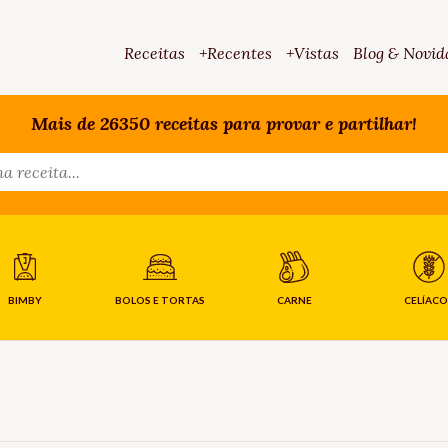
Receitas
+Recentes
+Vistas
Blog & Novid
Mais de 26350 receitas para provar e partilhar!
BIMBY
BOLOS E TORTAS
CARNE
CELÍACO