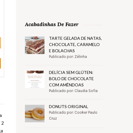
Acabadinhas De Fazer
TARTE GELADA DE NATAS,
CHOCOLATE, CARAMELO
E BOLACHAS
Publicado por: Zélinha
DELÍCIA SEM GLÚTEN:
BOLO DE CHOCOLATE
COM AMÊNDOAS
Publicado por: Claudia Sofia
DONUTS ORIGINAL
Publicado por: Cooker Paulo
s de chá de sal 2/3 chávena de manteiga derretida 1 ¾ chávenas de açúcar 2 ov
Cruz