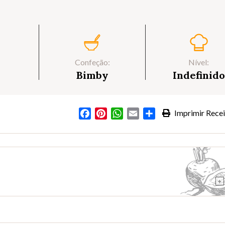
Confeção:
Nível:
Bimby
Indefinido
Facebook
Pinterest
WhatsApp
Email
Partilhar
Imprimir Recei
+