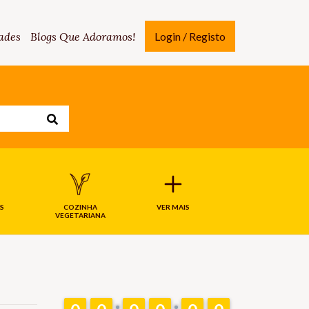
ades
Blogs Que Adoramos!
Login / Registo
S
COZINHA
VER MAIS
VEGETARIANA