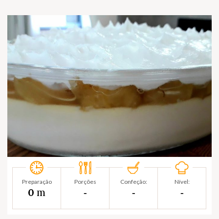
Preparação
Porções
Confeção:
Nível:
m
0
‐
‐
‐