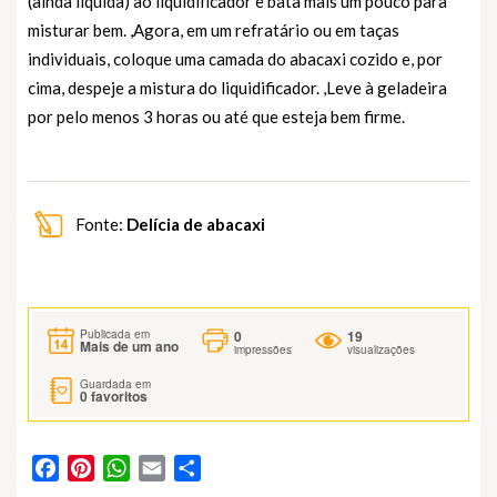
(ainda líquida) ao liquidificador e bata mais um pouco para
misturar bem. ,Agora, em um refratário ou em taças
individuais, coloque uma camada do abacaxi cozido e, por
cima, despeje a mistura do liquidificador. ,Leve à geladeira
por pelo menos 3 horas ou até que esteja bem firme.
Fonte:
Delícia de abacaxi
0
19
Publicada em
Mais de um ano
impressões
visualizações
Guardada em
0
favoritos
Facebook
Pinterest
WhatsApp
Email
Partilhar