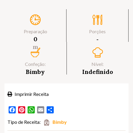
Preparação
Porções
0
‐
m
Confeção:
Nível:
Bimby
Indefinido
Imprimir Receita
Facebook
Pinterest
WhatsApp
Email
Partilhar
Tipo de Receita:
Bimby