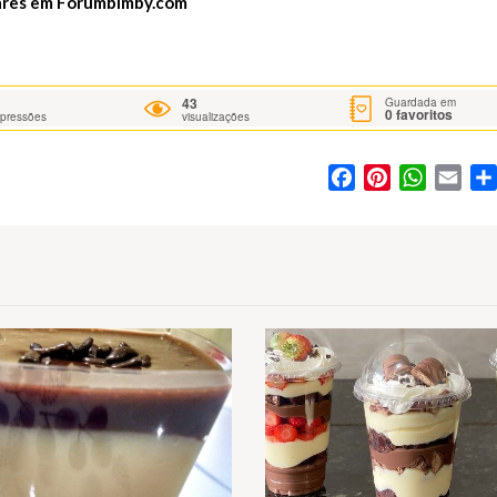
ares em
Forumbimby.com
43
Guardada em
0
favoritos
mpressões
visualizações
Facebook
Pinterest
WhatsA
Ema