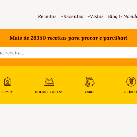
Receitas
+Recentes
+Vistas
Blog & Novid
Mais de 26350 receitas para provar e partilhar!
BIMBY
BOLOS E TORTAS
CARNE
CELÍACO