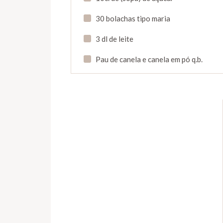
30 bolachas tipo maria
3 dl de leite
Pau de canela e canela em pó q.b.