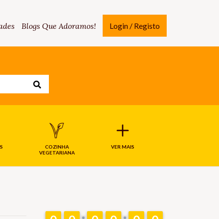
ades
Blogs Que Adoramos!
Login / Registo
S
COZINHA
VER MAIS
VEGETARIANA