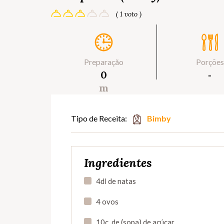
( 1 voto )
Preparação
Porções
0
‐
m
Tipo de Receita:
Bimby
Ingredientes
4dl de natas
4 ovos
10c. de (sopa) de açúcar