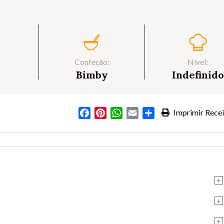
Confeção:
Nível:
Bimby
Indefinido
Facebook
Pinterest
WhatsApp
Email
Partilhar
Imprimir Recei
+
+
+