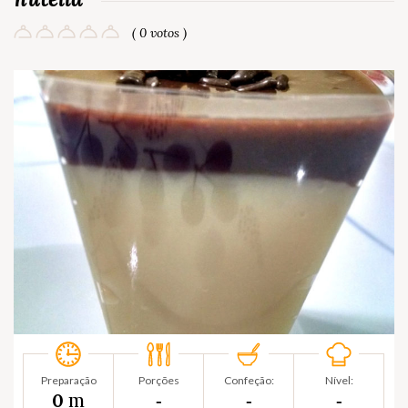
( 0 votos )
Preparação
Porções
Confeção:
Nível:
m
0
‐
‐
‐