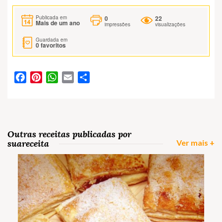
0
22
Publicada em
Mais de um ano
impressões
visualizações
Guardada em
0
favoritos
Facebook
Pinterest
WhatsApp
Email
Partilhar
Outras receitas publicadas por
suareceita
Ver mais +