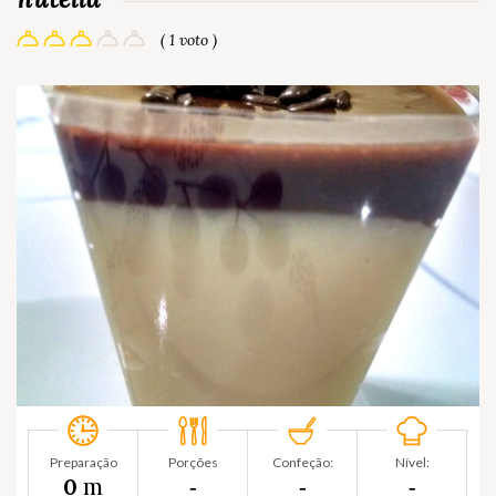
( 1 voto )
Preparação
Porções
Confeção:
Nível:
m
0
‐
‐
‐