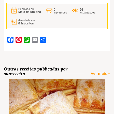
0
26
Publicada em
Mais de um ano
impressões
visualizações
Guardada em
0
favoritos
Facebook
Pinterest
WhatsApp
Email
Partilhar
Outras receitas publicadas por
suareceita
Ver mais +