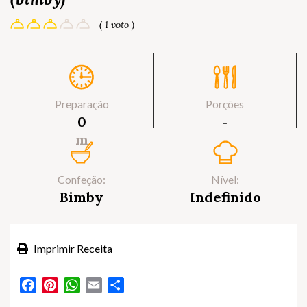
( 1 voto )
Preparação
Porções
0
‐
m
Confeção:
Nível:
Bimby
Indefinido
Imprimir Receita
Facebook
Pinterest
WhatsApp
Email
Partilhar