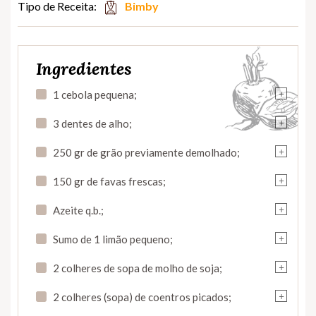
Tipo de Receita:
Bimby
Ingredientes
+
1 cebola pequena;
+
3 dentes de alho;
+
250 gr de grão previamente demolhado;
+
150 gr de favas frescas;
+
Azeite q.b.;
+
Sumo de 1 limão pequeno;
+
2 colheres de sopa de molho de soja;
+
2 colheres (sopa) de coentros picados;