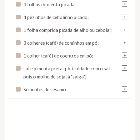
+
3 folhas de menta picada;
+
4 pézinhos de cebolinho picado;
+
1 folha comprida picada de alho ou cebola*;
+
3 colheres (café) de cominhos em pó;
+
1 colher (café) de coentros em pó;
+
sal e pimenta preta q. b. (cuidado com o sal
pois o molho de soja já "salga")
+
Sementes de sésamo.