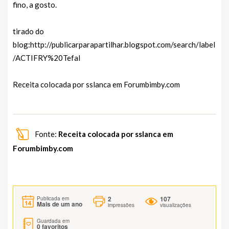
fino, a gosto.
tirado do
blog:http://publicarparapartilhar.blogspot.com/search/label
/ACTIFRY%20Tefal
Receita colocada por sslanca em
Forumbimby.com
Fonte:
Receita colocada por sslanca em
Forumbimby.com
2
107
Publicada em
Mais de um ano
impressões
visualizações
Guardada em
0
favoritos