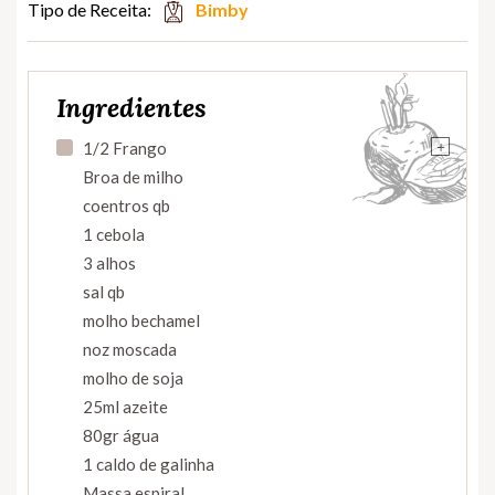
Tipo de Receita:
Bimby
Ingredientes
+
1/2 Frango
Broa de milho
coentros qb
1 cebola
3 alhos
sal qb
molho bechamel
noz moscada
molho de soja
25ml azeite
80gr água
1 caldo de galinha
Massa espiral