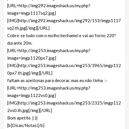
[URL=http://img292.imageshack.us/my.php?
image=imgp1117sq2.jpg]
[IMG]http://img292.imageshack.us/img292/153/imgp1117
sq2.th.jpg[/img][/URL]
Cobre-se tudo com o molho bechamel e vai ao forno 220º
durante 20m.
[URL=http://img253.imageshack.us/my.php?
image=imgp1120px7.jpg]
[IMG]http://img253.imageshack.us/img253/3965/imgp112
0px7.th.jpg[/img][/URL]
faltam as azeitonas para decorar, mas eu não tinha :-
[URL=http://img253.imageshack.us/my.php?
image=imgp1122vs0.jpg]
[IMG]http://img253.imageshack.us/img253/2325/imgp112
2vs0.th.jpg[/img][/URL]
Bom apetite. |:)|
[b]Dicas/Notas:[/b]