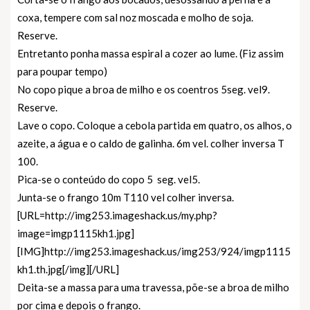
coxa, tempere com sal noz moscada e molho de soja.
Reserve.
Entretanto ponha massa espiral a cozer ao lume. (Fiz assim
para poupar tempo)
No copo pique a broa de milho e os coentros 5seg. vel9.
Reserve.
Lave o copo. Coloque a cebola partida em quatro, os alhos, o
azeite, a água e o caldo de galinha. 6m vel. colher inversa T
100.
Pica-se o conteúdo do copo 5 seg. vel5.
Junta-se o frango 10m T110 vel colher inversa.
[URL=http://img253.imageshack.us/my.php?
image=imgp1115kh1.jpg]
[IMG]http://img253.imageshack.us/img253/924/imgp1115
kh1.th.jpg[/img][/URL]
Deita-se a massa para uma travessa, põe-se a broa de milho
por cima e depois o frango.