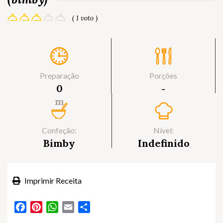
( 1 voto )
Preparação
Porções
0
‐
m
Confeção:
Nível:
Bimby
Indefinido
Imprimir Receita
Facebook
Pinterest
WhatsApp
Email
Partilhar