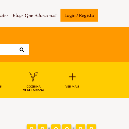
ades
Blogs Que Adoramos!
Login / Registo
S
COZINHA
VER MAIS
VEGETARIANA