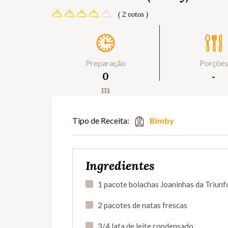
( 2 votos )
Preparação
Porções
0
‐
m
Tipo de Receita:
Bimby
Ingredientes
1 pacote bolachas Joaninhas da Triunf
2 pacotes de natas frescas
3/4 lata de leite condensado