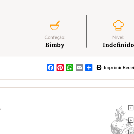
Confeção:
Nível:
Bimby
Indefinido
Facebook
Pinterest
WhatsApp
Email
Partilhar
Imprimir Recei
+
o
+
+