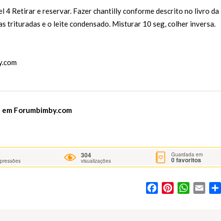
l 4 Retirar e reservar. Fazer chantilly conforme descrito no livro da
as trituradas e o leite condensado. Misturar 10 seg, colher inversa.
y.com
u em
Forumbimby.com
304
Guardada em
0
favoritos
mpressões
visualizações
Facebook
Pinterest
WhatsA
Ema