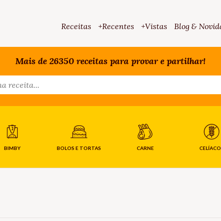
Receitas
+Recentes
+Vistas
Blog & Novid
Mais de 26350 receitas para provar e partilhar!
BIMBY
BOLOS E TORTAS
CARNE
CELÍACO