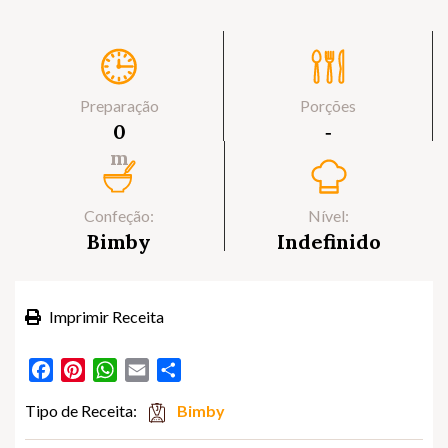
Preparação
Porções
0
‐
m
Confeção:
Nível:
Bimby
Indefinido
Imprimir Receita
Facebook
Pinterest
WhatsApp
Email
Partilhar
Tipo de Receita:
Bimby