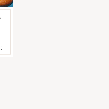
O
A
 )