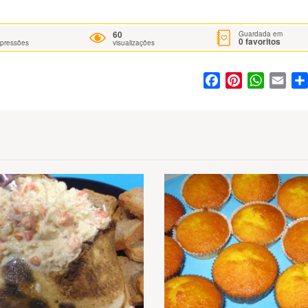
60
Guardada em
0
favoritos
mpressões
visualizações
Facebook
Pinterest
WhatsA
Ema