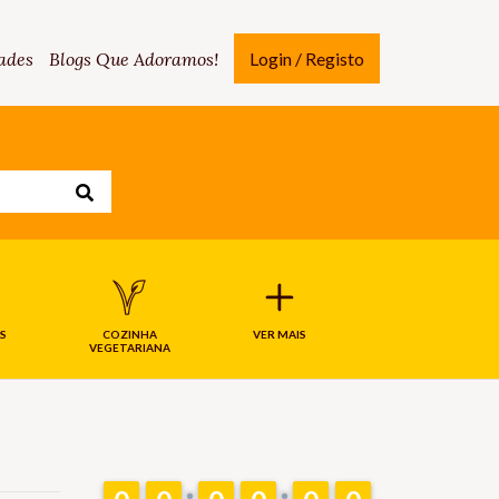
ades
Blogs Que Adoramos!
Login / Registo
S
COZINHA
VER MAIS
VEGETARIANA