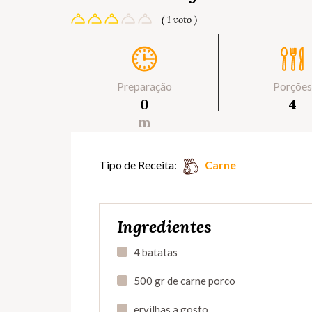
( 1 voto )
Preparação
Porções
0
4
m
Tipo de Receita:
Carne
Ingredientes
4 batatas
500 gr de carne porco
ervilhas a gosto