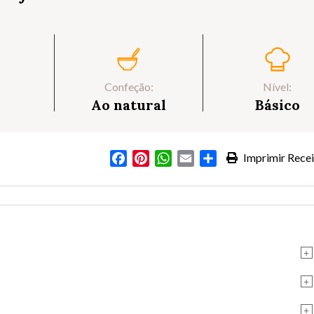
Confeção:
Nível:
Ao natural
Básico
Facebook
Pinterest
WhatsApp
Email
Partilhar
Imprimir Recei
+
+
+