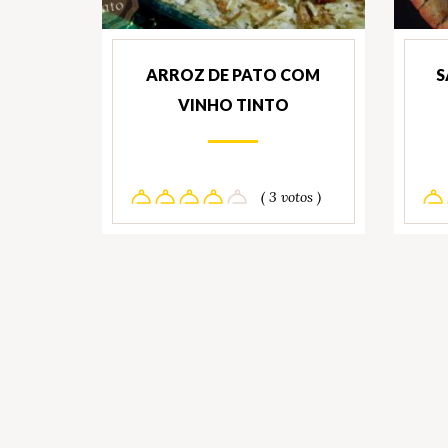
ARROZ DE PATO COM
S
VINHO TINTO
( 3 votos )