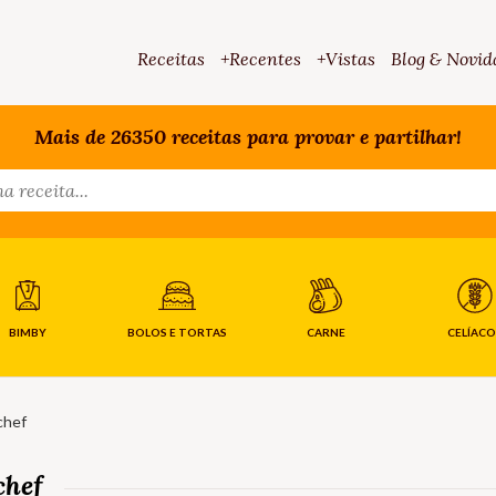
Receitas
+Recentes
+Vistas
Blog & Novid
Mais de 26350 receitas para provar e partilhar!
BIMBY
BOLOS E TORTAS
CARNE
CELÍACO
chef
chef