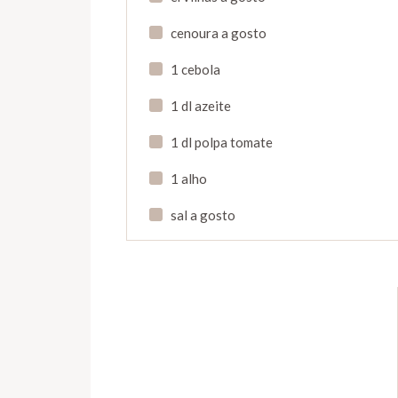
cenoura a gosto
1 cebola
1 dl azeite
1 dl polpa tomate
1 alho
sal a gosto