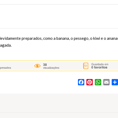
devidamente preparados, como a banana, o pessego, o kiwi e o anana
magada.
38
Guardada em
0
favoritos
mpressões
visualizações
Facebook
Pinterest
WhatsA
Ema