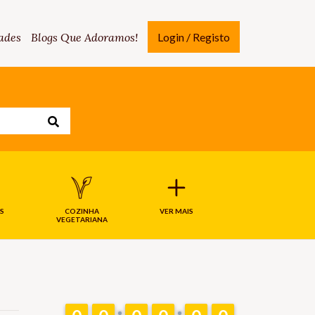
ades
Blogs Que Adoramos!
Login / Registo
S
COZINHA
VER MAIS
VEGETARIANA