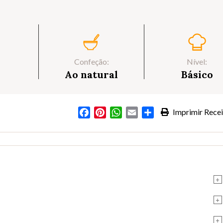
Confeção:
Nível:
Ao natural
Básico
Facebook
Pinterest
WhatsApp
Email
Partilhar
Imprimir Recei
+
+
+