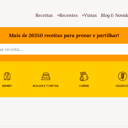
Receitas
+Recentes
+Vistas
Blog & Novid
Mais de 26350 receitas para provar e partilhar!
BIMBY
BOLOS E TORTAS
CARNE
CELÍACO