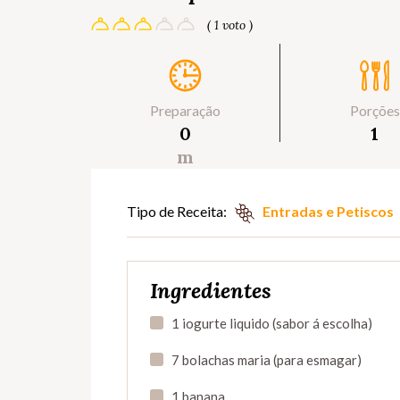
( 1 voto )
Preparação
Porções
0
1
m
Tipo de Receita:
Entradas e Petiscos
Ingredientes
1 iogurte liquido (sabor á escolha)
7 bolachas maria (para esmagar)
1 banana