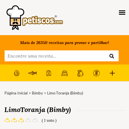
Mais de 26350 receitas para provar e partilhar!
Página Inicial
>
Bimby
> LimoToranja (Bimby)
LimoToranja (Bimby)
( 1 voto )