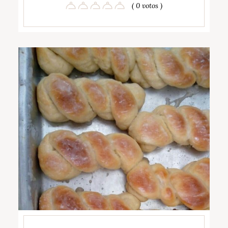
( 0 votos )