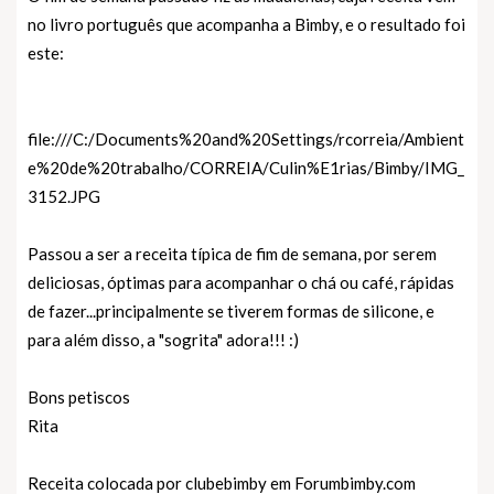
no livro português que acompanha a Bimby, e o resultado foi
este:
file:///C:/Documents%20and%20Settings/rcorreia/Ambient
e%20de%20trabalho/CORREIA/Culin%E1rias/Bimby/IMG_
3152.JPG
Passou a ser a receita típica de fim de semana, por serem
deliciosas, óptimas para acompanhar o chá ou café, rápidas
de fazer...principalmente se tiverem formas de silicone, e
para além disso, a "sogrita" adora!!! :)
Bons petiscos
Rita
Receita colocada por clubebimby em
Forumbimby.com