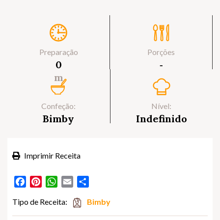
Preparação
Porções
0
‐
m
Confeção:
Nível:
Bimby
Indefinido
Imprimir Receita
Facebook
Pinterest
WhatsApp
Email
Partilhar
Tipo de Receita:
Bimby