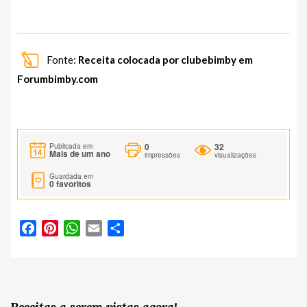
Fonte:
Receita colocada por clubebimby em
Forumbimby.com
0
32
Publicada em
Mais de um ano
impressões
visualizações
Guardada em
0
favoritos
Facebook
Pinterest
WhatsApp
Email
Partilhar
Receitas a serem vistas agora!