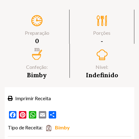
Preparação
Porções
0
‐
m
Confeção:
Nível:
Bimby
Indefinido
Imprimir Receita
Facebook
Pinterest
WhatsApp
Email
Partilhar
Tipo de Receita:
Bimby