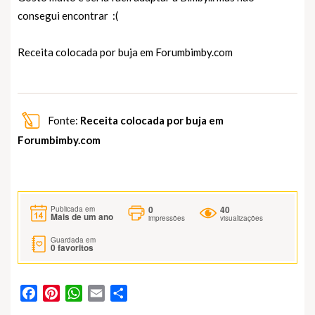
consegui encontrar :(
Receita colocada por buja em
Forumbimby.com
Fonte:
Receita colocada por buja em
Forumbimby.com
0
40
Publicada em
Mais de um ano
impressões
visualizações
Guardada em
0
favoritos
Facebook
Pinterest
WhatsApp
Email
Partilhar