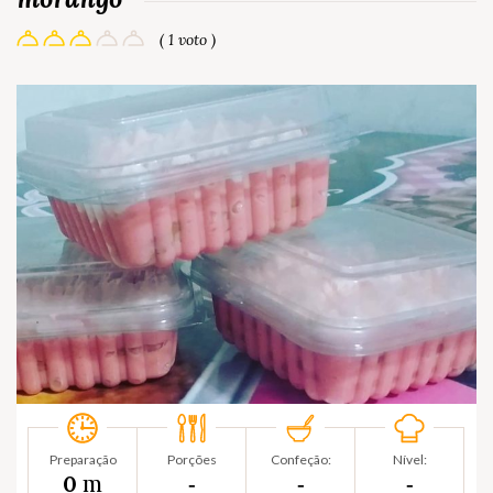
( 1 voto )
Preparação
Porções
Confeção:
Nível:
m
0
‐
‐
‐