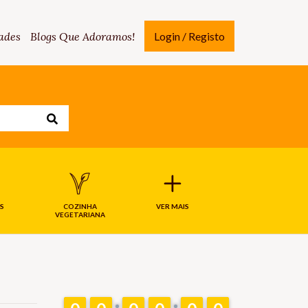
ades
Blogs Que Adoramos!
Login / Registo
S
COZINHA
VER MAIS
VEGETARIANA