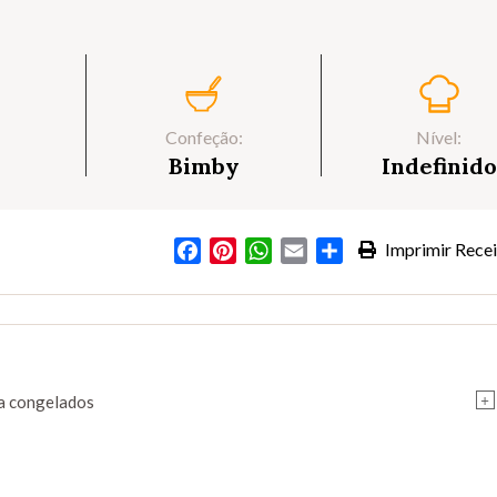
Confeção:
Nível:
Bimby
Indefinido
Facebook
Pinterest
WhatsApp
Email
Partilhar
Imprimir Recei
+
a congelados