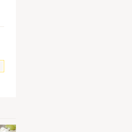
pp
il
Partilhar