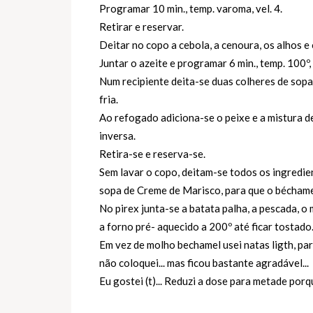
Programar 10 min., temp. varoma, vel. 4.
Retirar e reservar.
Deitar no copo a cebola, a cenoura, os alhos e 
Juntar o azeite e programar 6 min., temp. 100º, 
Num recipiente deita-se duas colheres de sop
fria.
Ao refogado adiciona-se o peixe e a mistura de
inversa.
Retira-se e reserva-se.
Sem lavar o copo, deitam-se todos os ingredi
sopa de Creme de Marisco, para que o béchamel 
No pirex junta-se a batata palha, a pescada, o
a forno pré- aquecido a 200º até ficar tostado
Em vez de molho bechamel usei natas ligth, par
não coloquei... mas ficou bastante agradável...
Eu gostei (t)... Reduzi a dose para metade porq