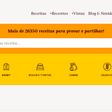
Receitas
+Recentes
+Vistas
Blog & Novid
Mais de 26350 receitas para provar e partilhar!
BIMBY
BOLOS E TORTAS
CARNE
CELÍACO