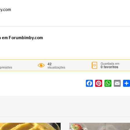
y.com
ha em
Forumbimby.com
42
Guardada em
0
favoritos
mpressões
visualizações
Facebook
Pinterest
WhatsA
Ema