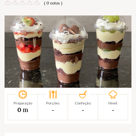
( 0 votos )
Preparação
Porções
Confeção:
Nível:
m
0
‐
‐
‐