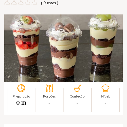
( 0 votos )
Preparação
Porções
Confeção:
Nível:
m
0
‐
‐
‐