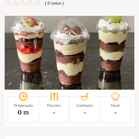
( 0 votos )
Preparação
Porções
Confeção:
Nível:
m
0
‐
‐
‐