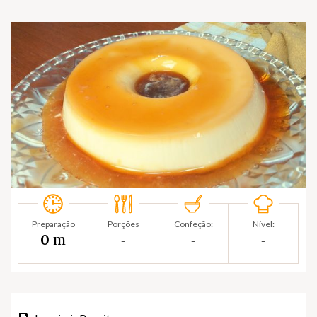
Preparação
Porções
Confeção:
Nível:
m
0
‐
‐
‐