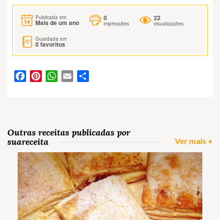
0
22
Publicada em
Mais de um ano
impressões
visualizações
Guardada em
0
favoritos
Facebook
Pinterest
WhatsApp
Email
Partilhar
Outras receitas publicadas por
suareceita
Ver mais +