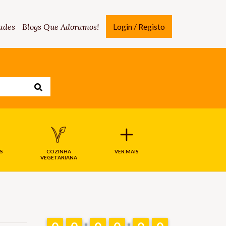
ades
Blogs Que Adoramos!
Login / Registo
S
COZINHA
VER MAIS
VEGETARIANA