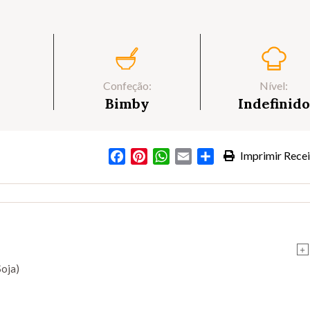
Confeção:
Nível:
Bimby
Indefinido
Facebook
Pinterest
WhatsApp
Email
Partilhar
Imprimir Recei
+
Soja)