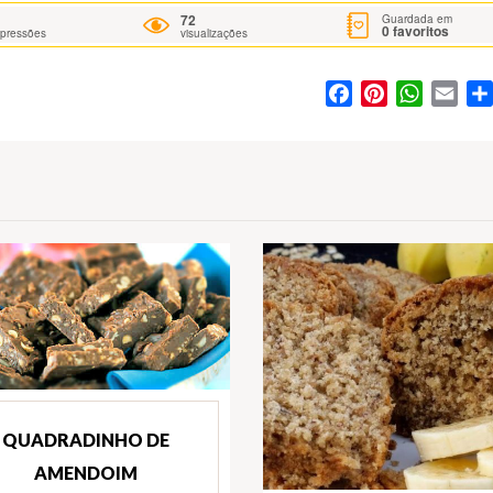
72
Guardada em
0
favoritos
mpressões
visualizações
Facebook
Pinterest
WhatsA
Ema
QUADRADINHO DE
AMENDOIM