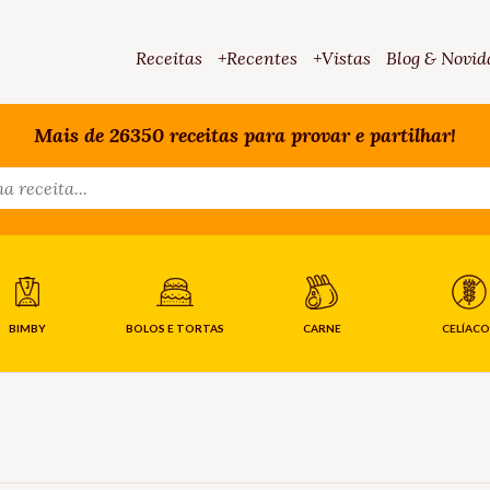
Receitas
+Recentes
+Vistas
Blog & Novid
Mais de 26350 receitas para provar e partilhar!
BIMBY
BOLOS E TORTAS
CARNE
CELÍACO