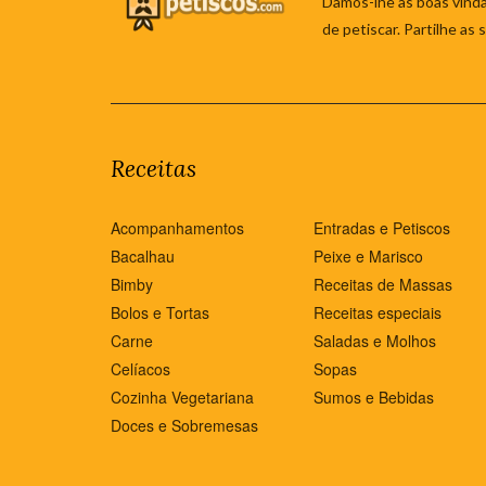
Damos-lhe as boas vinda
de petiscar. Partilhe as
Receitas
Acompanhamentos
Entradas e Petiscos
Bacalhau
Peixe e Marisco
Bimby
Receitas de Massas
Bolos e Tortas
Receitas especiais
Carne
Saladas e Molhos
Celíacos
Sopas
Cozinha Vegetariana
Sumos e Bebidas
Doces e Sobremesas