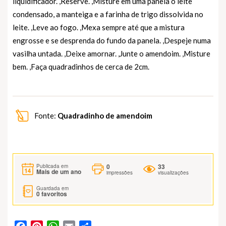
liquidificador. ,Reserve. ,Misture em uma panela o leite
condensado, a manteiga e a farinha de trigo dissolvida no
leite. ,Leve ao fogo. ,Mexa sempre até que a mistura
engrosse e se desprenda do fundo da panela. ,Despeje numa
vasilha untada. ,Deixe amornar. ,Junte o amendoim. ,Misture
bem. ,Faça quadradinhos de cerca de 2cm.
Fonte:
Quadradinho de amendoim
0
33
Publicada em
Mais de um ano
impressões
visualizações
Guardada em
0
favoritos