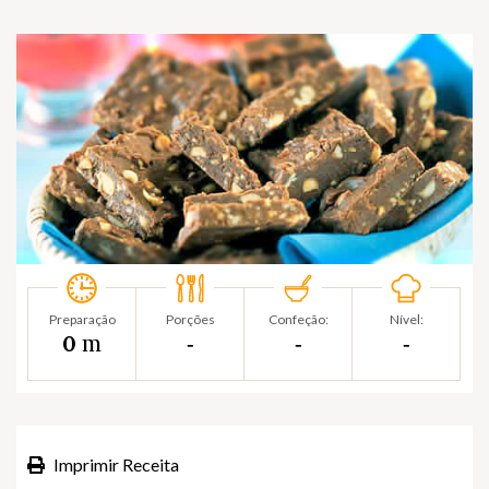
Preparação
Porções
Confeção:
Nível:
m
0
‐
‐
‐
Imprimir Receita