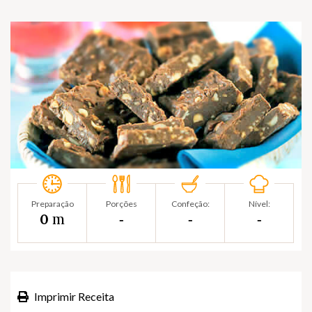
Preparação
Porções
Confeção:
Nível:
m
0
‐
‐
‐
Imprimir Receita