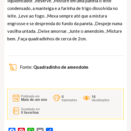
liquidificador. ,Reserve. ,Misture em uma panela o leite
condensado, a manteiga e a farinha de trigo dissolvida no
leite. ,Leve ao fogo. ,Mexa sempre até que a mistura
engrosse e se desprenda do fundo da panela. ,Despeje numa
vasilha untada. ,Deixe amornar. ,Junte o amendoim. ,Misture
bem. ,Faça quadradinhos de cerca de 2cm.
Fonte:
Quadradinho de amendoim
0
16
Publicada em
Mais de um ano
impressões
visualizações
Guardada em
0
favoritos