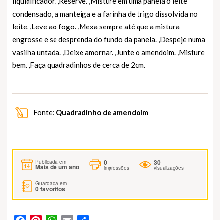
liquidificador. ,Reserve. ,Misture em uma panela o leite
condensado, a manteiga e a farinha de trigo dissolvida no
leite. ,Leve ao fogo. ,Mexa sempre até que a mistura
engrosse e se desprenda do fundo da panela. ,Despeje numa
vasilha untada. ,Deixe amornar. ,Junte o amendoim. ,Misture
bem. ,Faça quadradinhos de cerca de 2cm.
Fonte:
Quadradinho de amendoim
0
30
Publicada em
Mais de um ano
impressões
visualizações
Guardada em
0
favoritos