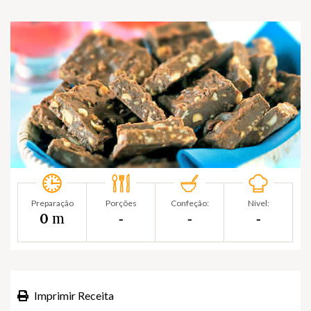
Preparação
Porções
Confeção:
Nível:
m
0
‐
‐
‐
Imprimir Receita