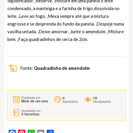
liquidificador. ,Reserve. ,Misture em uma panela o leite
condensado, a manteiga e a farinha de trigo dissolvida no
leite. ,Leve ao fogo. ,Mexa sempre até que a mistura
engrosse e se desprenda do fundo da panela. ,Despeje numa
vasilha untada. ,Deixe amornar. ,Junte o amendoim. ,Misture
bem. ,Faça quadradinhos de cerca de 2cm.
Fonte:
Quadradinho de amendoim
0
19
Publicada em
Mais de um ano
impressões
visualizações
Guardada em
0
favoritos