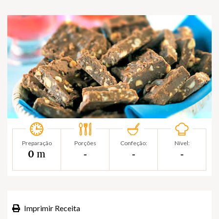
Preparação
Porções
Confeção:
Nível:
m
0
‐
‐
‐
Imprimir Receita