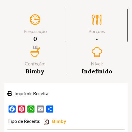
Preparação
Porções
0
‐
m
Confeção:
Nível:
Bimby
Indefinido
Imprimir Receita
Facebook
Pinterest
WhatsApp
Email
Partilhar
Tipo de Receita:
Bimby