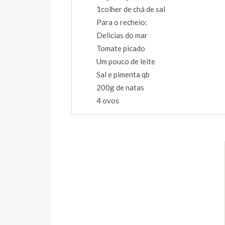
1colher de chá de sal
Para o recheio:
Delicias do mar
Tomate picado
Um pouco de leite
Sal e pimenta qb
200g de natas
4 ovos