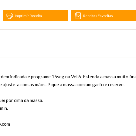
Imprimir Receita
Receitas Favoritas
rdem indicada e programe 15seg na Vel 6. Estenda a massa muito fin
e ajuste-a com as mãos. Pique a massa com um garfo e reserve.
uei por cima da massa.
min.
y.com