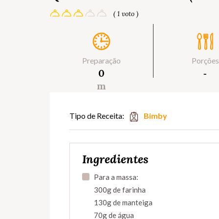
( 1 voto )
Preparação
Porções
0
‐
m
Tipo de Receita:
Bimby
Ingredientes
Para a massa:
300g de farinha
130g de manteiga
70g de água