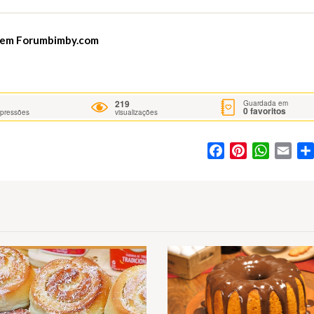
* em
Forumbimby.com
219
Guardada em
0
favoritos
mpressões
visualizações
Facebook
Pinterest
WhatsA
Ema