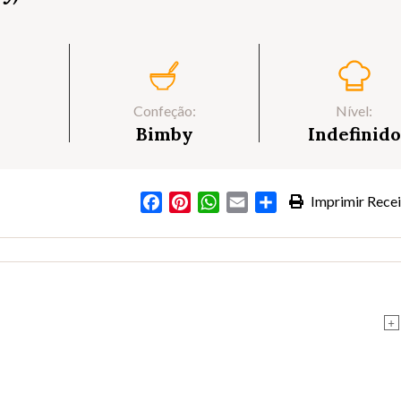
Confeção:
Nível:
Bimby
Indefinido
Facebook
Pinterest
WhatsApp
Email
Partilhar
Imprimir Recei
+