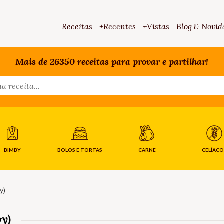
Receitas
+Recentes
+Vistas
Blog & Novid
Mais de 26350 receitas para provar e partilhar!
BIMBY
BOLOS E TORTAS
CARNE
CELÍACO
y)
y)