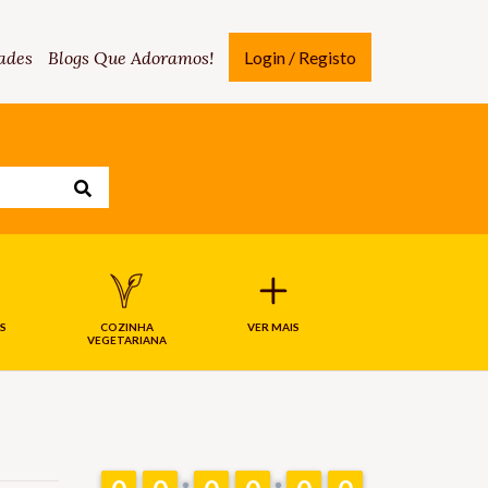
ades
Blogs Que Adoramos!
Login / Registo
S
COZINHA
VER MAIS
VEGETARIANA