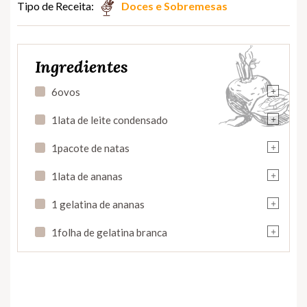
Tipo de Receita:
Doces e Sobremesas
Ingredientes
+
6ovos
+
1lata de leite condensado
+
1pacote de natas
+
1lata de ananas
+
1 gelatina de ananas
+
1folha de gelatina branca