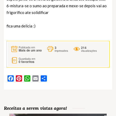
6-mistura-se o sumo ao preparada e mexe-se depois vai ao
frigorifico ate solidificar
fica uma delicia :)
3
214
Publicada em
Mais de um ano
impressões
visualizações
Guardada em
0
favoritos
Facebook
Pinterest
WhatsApp
Email
Partilhar
Receitas a serem vistas agora!