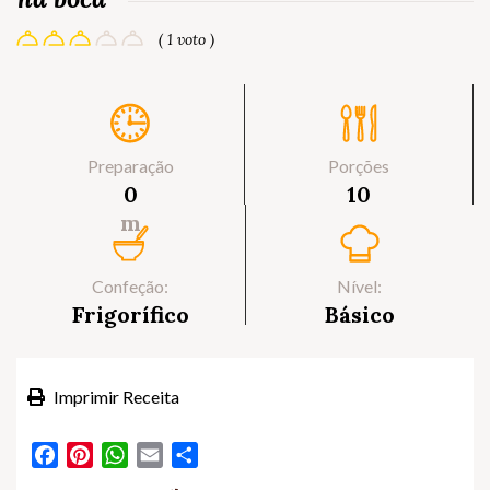
( 1 voto )
Preparação
Porções
0
10
m
Confeção:
Nível:
Frigorífico
Básico
Imprimir Receita
Facebook
Pinterest
WhatsApp
Email
Partilhar