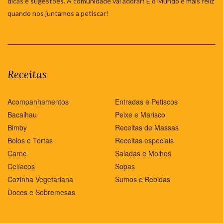
dicas e sugestões. A comunidade vai adorar! E o Mundo é mais feliz
quando nos juntamos a petiscar!
Receitas
Acompanhamentos
Entradas e Petiscos
Bacalhau
Peixe e Marisco
Bimby
Receitas de Massas
Bolos e Tortas
Receitas especiais
Carne
Saladas e Molhos
Celíacos
Sopas
Cozinha Vegetariana
Sumos e Bebidas
Doces e Sobremesas