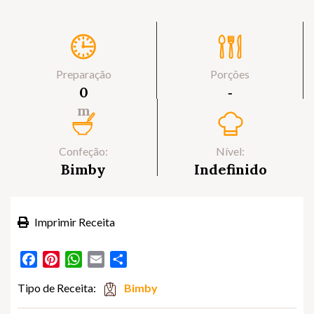
Preparação
Porções
0
‐
m
Confeção:
Nível:
Bimby
Indefinido
Imprimir Receita
Facebook
Pinterest
WhatsApp
Email
Partilhar
Tipo de Receita:
Bimby