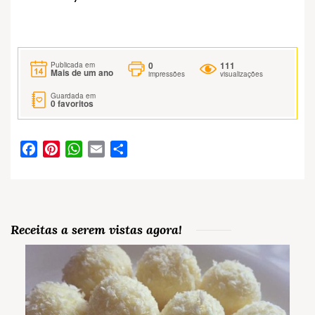
0
111
Publicada em
Mais de um ano
impressões
visualizações
Guardada em
0
favoritos
Facebook
Pinterest
WhatsApp
Email
Partilhar
Receitas a serem vistas agora!