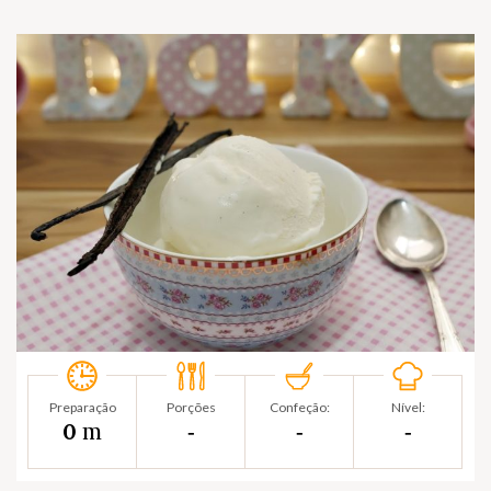
Preparação
Porções
Confeção:
Nível:
m
0
‐
‐
‐