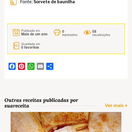
Fonte:
Sorvete de baunilha
0
58
Publicada em
Mais de um ano
impressões
visualizações
Guardada em
0
favoritos
Facebook
Pinterest
WhatsApp
Email
Partilhar
Outras receitas publicadas por
suareceita
Ver mais +